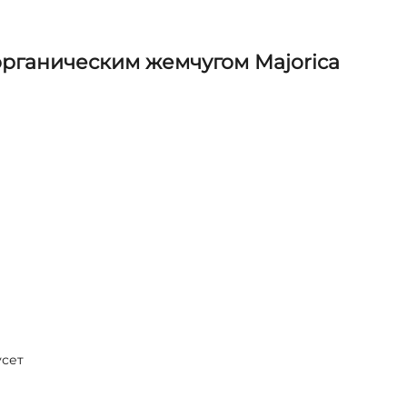
рганическим жемчугом Majorica
усет