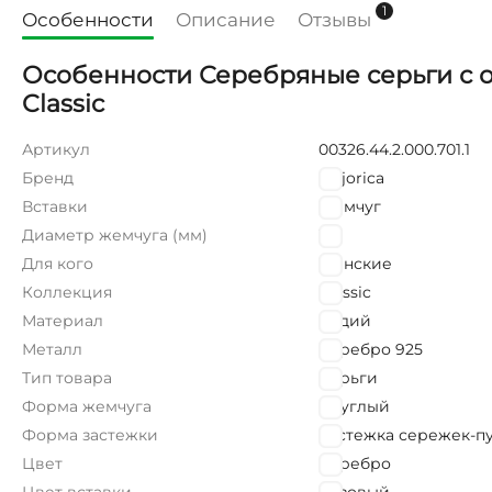
1
Особенности
Описание
Отзывы
Особенности Серебряные серьги с о
Classic
Артикул
00326.44.2.000.701.1
Бренд
Majorica
Вставки
Жемчуг
Диаметр жемчуга (мм)
10
Для кого
Женские
Коллекция
Classic
Материал
Родий
Металл
Серебро 925
Тип товара
Серьги
Форма жемчуга
Круглый
Форма застежки
Застежка сережек-п
Цвет
Серебро