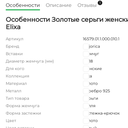
1
Особенности
Описание
Отзывы
Особенности Золотые серьги женски
Elixa
Артикул
16579.01.1.000.010.1
Бренд
Majorica
Вставки
Жемчуг
Диаметр жемчуга (мм)
10х18
Для кого
Женские
Коллекция
Elixa
Материал
Золото
Металл
Серебро 925
Тип товара
Серьги
Форма жемчуга
Капля
Форма застежки
Застежка-крючок
Цвет
Золото