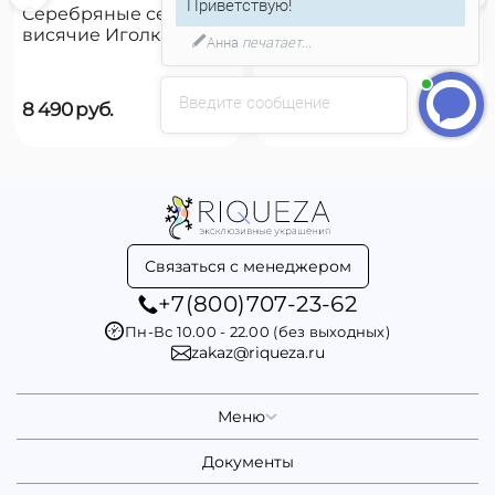
Приветствую!
Серебряные серьги
Серебряные серьги
висячие Иголка с
висячие Чешуйки
Анна
печатает...
пуговицей UNOde50
UNOde50 Scales
Needle and button
Введите сообщение
8 490
руб.
8 490
руб.
Связаться с менеджером
+7(800)707-23-62
Пн-Вс 10.00 - 22.00 (без выходных)
zakaz@riqueza.ru
Меню
Документы