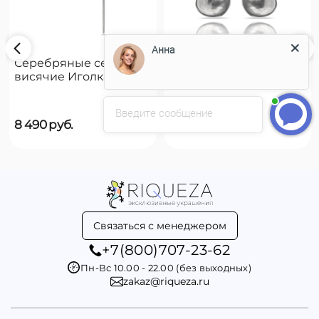
Анна
Серебряные серьги
Серебряные серьги
висячие Иголка с
висячие Чешуйки
пуговицей UNOde50
UNOde50 Scales
Needle and button
Введите сообщение
8 490
руб.
8 490
руб.
Связаться с менеджером
+7(800)707-23-62
Пн-Вс 10.00 - 22.00 (без выходных)
zakaz@riqueza.ru