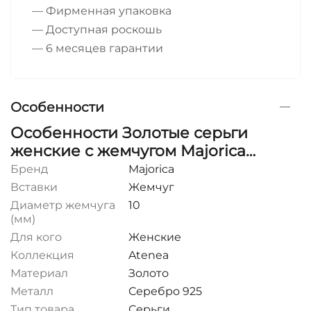
— Фирменная упаковка
— Доступная роскошь
— 6 месяцев гарантии
Особенности
Особенности Золотые серьги
женские с жемчугом Majorica
Atenea
Бренд
Majorica
Вставки
Жемчуг
Диаметр жемчуга
10
(мм)
Для кого
Женские
Коллекция
Atenea
Материал
Золото
Металл
Серебро 925
Тип товара
Серьги