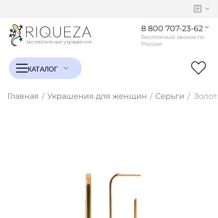
8 800 707-23-62
Главная
Украшения для женщин
Серьги
Золот
/
/
/