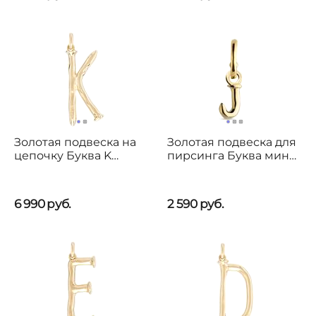
Золотая подвеска на
Золотая подвеска для
цепочку Буква K
пирсинга Буква мини
большая UNOde50
J UNOde50 CALL ME
6 990
руб.
2 590
руб.