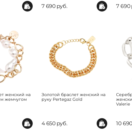
7 690
руб.
7 690
ет женский на
Золотой браслет женский на
Серебр
ым жемчугом
руку Pertegaz Gold
женски
Valerie
4 650
руб.
10 69