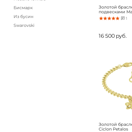
Золотой брасл
Бисмарк
подвесками Ma
Из бусин
1
Swarovski
16 500
руб.
Золотой брасл
Ciclon Petalos