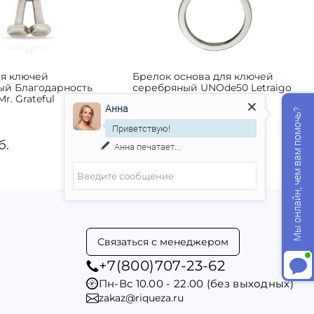
ля ключей
Брелок основа для ключей
ый Благодарность
серебряный UNOde50 Letraigo
r. Grateful
Анна
Мы онлайн, чем вам помочь?
Приветствую!
б.
‍590‍
руб.
Анна
печатает...
Связаться с менеджером
+7(800)707-23-62
Пн-Вс 10.00 - 22.00 (без выходных)
zakaz@riqueza.ru