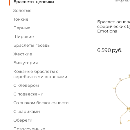
Браслеты-цепочки
Золотые
Тонкие
Браслет-основ
сферических 
Парные
Emotions
Широкие
Браслеты гвоздь
6 590
руб.
Жесткие
Бижутерия
Кожаные браслеты с
серебряными вставками
С клевером
С подвесками
Со знаком бесконечности
С шариками
Обереги
Позолоченные