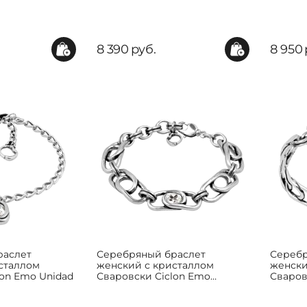
8 390
руб.
8 950
раслет
Серебряный браслет
Серебр
сталлом
женский с кристаллом
женски
lon Emo Unidad
Сваровски Ciclon Emo
Сваров
Relacion