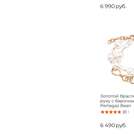
6 990
руб.
Золотой брасл
руку с барочн
Pertegaz Bean
1
6 490
руб.