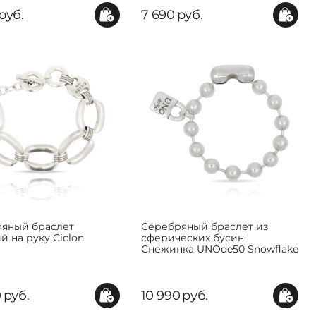
руб.
7 690
руб.
яный браслет
Серебряный браслет из
й на руку Ciclon
сферических бусин
Снежинка UNOde50 Snowflake
0
руб.
10 990
руб.