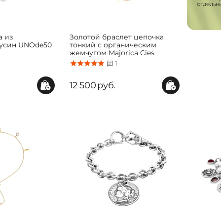
а из
Золотой браслет цепочка
бусин UNOde50
тонкий с органическим
жемчугом Majorica Cies
1
12 500
руб.