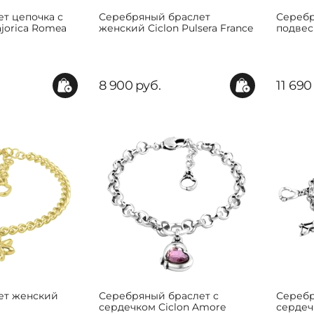
ет цепочка с
Серебряный браслет
Серебр
jorica Romea
женский Ciclon Pulsera France
подвес
8 900
руб.
11 690
ет женский
Серебряный браслет с
Серебр
сердечком Ciclon Amore
сердеч