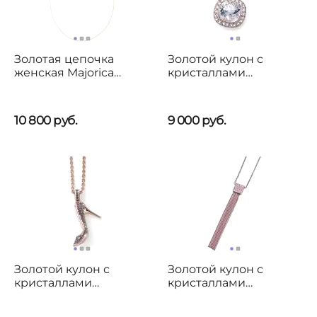
Золотая цепочка
Золотой кулон с
женская Majorica
кристаллами
Chains
Сваровски Oliver
Weber Secret
10 800
руб.
9 000
руб.
Золотой кулон с
Золотой кулон с
кристаллами
кристаллами
Сваровски Oliver
Сваровски Oliver
Weber Heely
Weber Trip