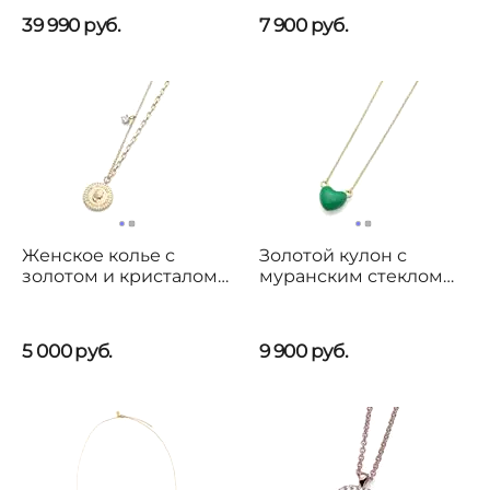
Weber Gaudí Drac
39 990
руб.
7 900
руб.
Женское колье с
Золотой кулон с
золотом и кристалом
муранским стеклом
Сваровски Oliver
Oliver Weber Alma
Weber Idea
5 000
руб.
9 900
руб.