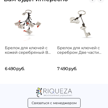
Брелок для ключей с
Брелок для ключей с
кожей серебряный В
серебром Две части
подарок тебе
целого UNOde50 Two
UNOde50 I give you
peas in a pod
6 490
руб.
7 490
руб.
Связаться с менеджером