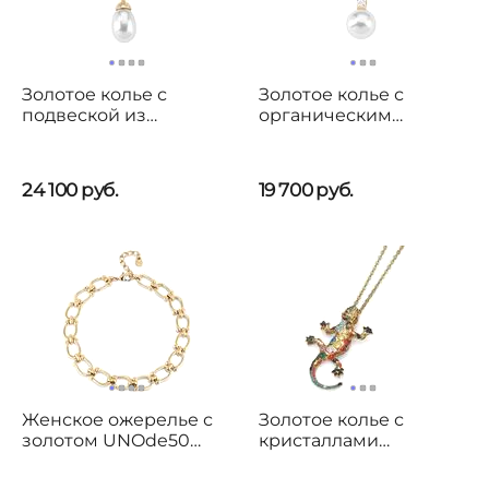
Золотое колье с
Золотое колье с
подвеской из
органическим
органического
жемчугом и
жемчуга и фианитами
фианитами Majorica Tu
Majorica Tu Y Yo
Y Yo
24 100
руб.
19 700
руб.
Женское ожерелье с
Золотое колье с
золотом UNOde50
кристаллами
Serotonin
Сваровски
Саламандра Oliver