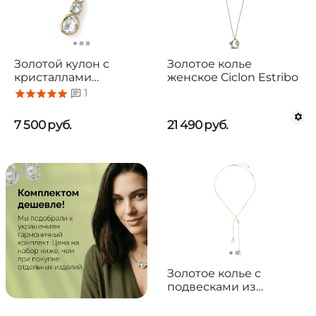
Золотой кулон с
Золотое колье
кристаллами
женское Ciclon Estribo
Сваровски Oliver
1
Weber Company
7 500
руб.
21 490
руб.
Золотое колье с
подвесками из
органического
жемчуга Majorica Elixa