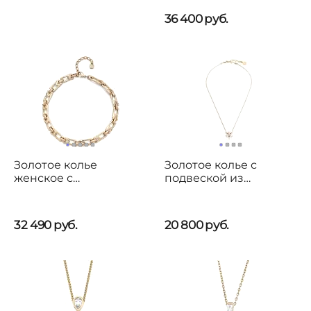
36 400
руб.
Золотое колье
Золотое колье с
женское с
подвеской из
прямоугольными
органического
звеньями UNOde50
жемчуга Majorica Tu Y
Splendid
Yo
32 490
руб.
20 800
руб.