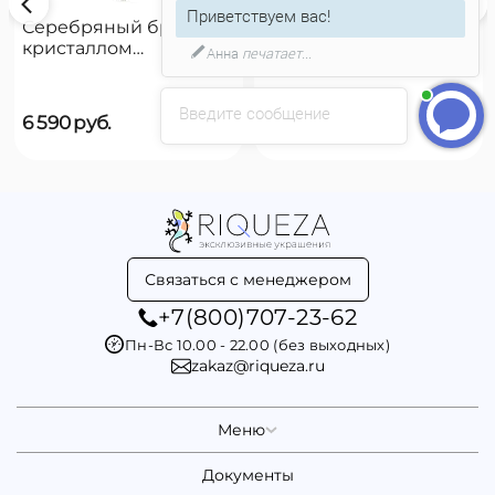
Приветствуем вас!
Серебряный брелок с
Брелок для ключей
кристаллом
Ciclon Causa Y Efecto
Анна
печатает...
Сваровски UNOde50
Siempre Uno
Введите сообщение
6 590
руб.
6 590
руб.
Связаться с менеджером
+7(800)707-23-62
Пн-Вс 10.00 - 22.00 (без выходных)
zakaz@riqueza.ru
Меню
Документы