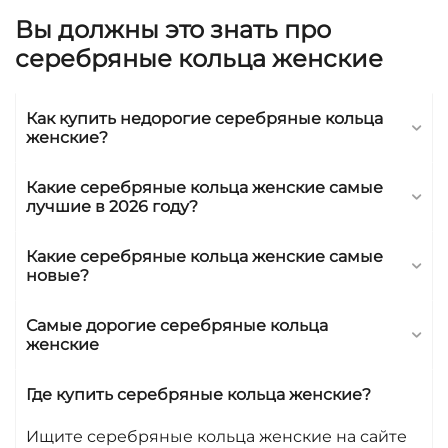
Серебряные кольца — это не только стильные
Вы должны это знать про
аксессуары, но и символы утонченности и
элегантности. Они подходят для любого случая,
серебряные кольца женские
будь то повседневный образ или торжественное
мероприятие. В нашем каталоге представлены
Как купить недорогие серебряные кольца
разнообразные модели, среди которых каждый
женские?
найдет что-то по душе. Серебряные изделия
всегда были популярны благодаря своей
Какие серебряные кольца женские самые
универсальности и способности гармонично
лучшие в 2026 году?
сочетаться с другими украшениями и
элементами гардероба.
Какие серебряные кольца женские самые
новые?
Как выбрать и купить идеальное
серебряное кольцо
Самые дорогие серебряные кольца
женские
При выборе серебряного кольца важно
учитывать несколько ключевых факторов. Во-
Где купить серебряные кольца женские?
первых, определитесь с дизайном: классическое
кольцо, украшенное камнями, или более
Ищите серебряные кольца женские на сайте