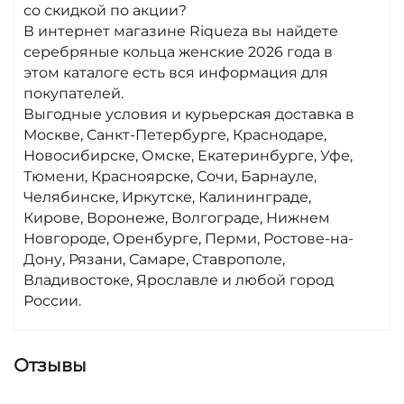
современное с нестандартными формами. Во-
со скидкой по акции?
вторых, обратите внимание на размер — кольцо
В интернет магазине Riqueza вы найдете
должно идеально сидеть на пальце, не вызывая
серебряные кольца женские 2026 года в
дискомфорта. И, конечно, не забывайте про
этом каталоге есть вся информация для
качество серебра и пробу изделия. В нашем
покупателей.
магазине вы можете купить серебряное кольцо,
Выгодные условия и курьерская доставка в
которое соответствует всем этим критериям,
Москве, Санкт-Петербурге, Краснодаре,
обеспечивая вам долговечность и
Новосибирске, Омске, Екатеринбурге, Уфе,
привлекательный внешний вид.
Тюмени, Красноярске, Сочи, Барнауле,
Челябинске, Иркутске, Калининграде,
Серебряно-золотые кольца:
Кирове, Воронеже, Волгограде, Нижнем
Новгороде, Оренбурге, Перми, Ростове-на-
уникальное сочетание металлов
Дону, Рязани, Самаре, Ставрополе,
Серебряно-золотые кольца — это особая
Владивостоке, Ярославле и любой город
категория ювелирных изделий, которые
России.
сочетают в себе изысканность двух благородных
металлов. Такие украшения выделяются на фоне
традиционных серебряных изделий благодаря
Отзывы
своей оригинальности и роскошному внешнему