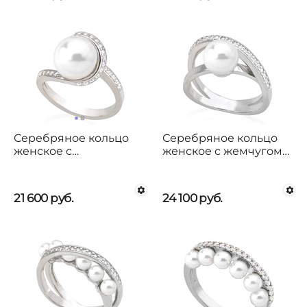
Серебряное кольцо
Серебряное кольцо
женское с
женское с жемчугом
органическим
Majorica Exquisite
жемчугом и кубиками
циркония Exquisite
21 600
руб.
24 100
руб.
Majorica