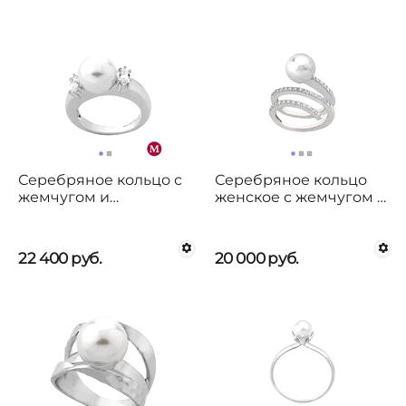
Серебряное кольцо с
Серебряное кольцо
жемчугом и
женское с жемчугом и
фианитами Majorica
кубиками циркония
Timeless
Solfeo Majorica
22 400
руб.
20 000
руб.