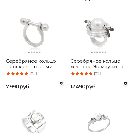
Серебряное кольцо
Серебряное кольцо
женское с шарами
женское Жемчужина
Основа UNOde50 Pick
мудрости UNOde50
1
1
1
Woow
7 990
руб.
12 490
руб.