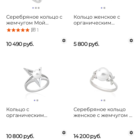
Серебряное кольцо с
Кольцо женское с
жемчугом Мой
органическим
талисман UNOde50
жемчугом Rock Star
1
My Talisman
Majorica
10 490
руб.
5 800
руб.
Кольцо с
Серебряное кольцо
органическим
женское с жемчугом и
жемчугом и
кубиками циркония
фианитами Majorica
Exquisite Majorica
Rock Star
10 800
руб.
14 200
руб.