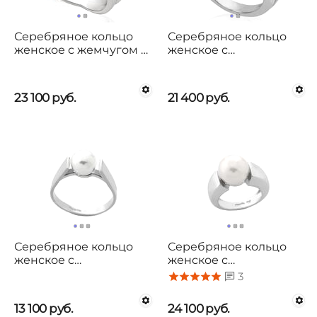
Серебряное кольцо
Серебряное кольцо
женское с жемчугом и
женское с
кубиками циркония
органическим
Majorica Exquisite
жемчугом и кубиками
циркония Majorica
23 100
руб.
21 400
руб.
Exquisite
Серебряное кольцо
Серебряное кольцо
женское с
женское с
органическим
органическим
3
жемчугом Majorica
жемчугом Majorica
Classic
Timeless
13 100
руб.
24 100
руб.