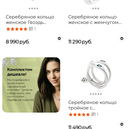
Серебряное кольцо
Серебряное кольцо
женское Гвоздь
женское с жемчугом
UNOde50 B12
Беспокойный
1
UNOde50 Moody
8 990
руб.
11 290
руб.
Серебряное кольцо
тройное c
кристаллами
1
Сваровски UNOde50
Happy blue
11 490
руб.