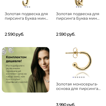
Золотая подвеска для
Золотая подвеска для
пирсинга Буква мини
пирсинга Буква мини
J UNOde50 CALL ME
Q UNOde50 CALL ME
2 590
руб.
2 590
руб.
Золотая моносерьга-
основа для пирсинга
Обруч UNOde50 Hula
Hoop
3 990
руб.