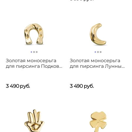
Золотая моносерьга
Золотая моносерьга
для пирсинга Подкова
для пирсинга Лунный
UNOde50 My Ride
свет UNOde50 Light us
up
3 490
руб.
3 490
руб.