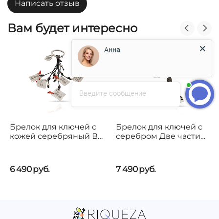
Написать отзыв
Вам будет интересно
Анна
Введите сообщение
Брелок для ключей с
Брелок для ключей с
кожей серебряный В
серебром Две части
подарок тебе
целого UNOde50 Two
UNOde50 I give you
peas in a pod
6 490
руб.
7 490
руб.