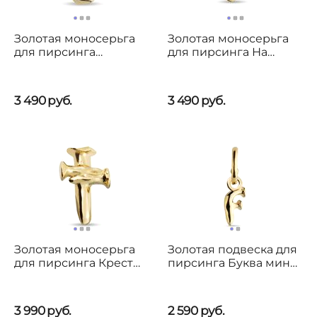
Золотая моносерьга
Золотая моносерьга
для пирсинга
для пирсинга На
Защитник UNOde50
удачу UNOde50 Good
Protect us
luck
3 490
руб.
3 490
руб.
Золотая моносерьга
Золотая подвеска для
для пирсинга Крест
пирсинга Буква мини
UNOde50 Take me to
F UNOde50 CALL ME
church
3 990
руб.
2 590
руб.