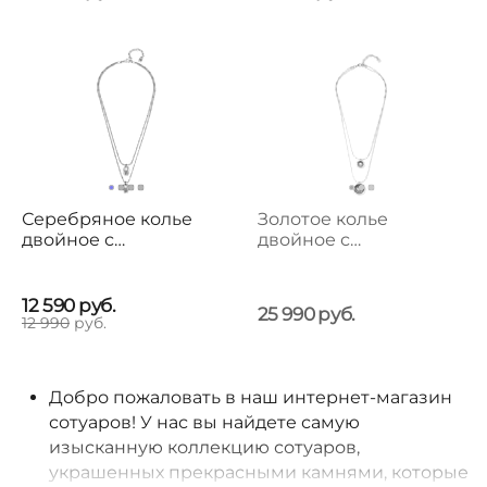
Серебряное колье
Золотое колье
двойное с
двойное с
кристаллами
кристаллами
Сваровски UNOde50
Сваровски
To You
Неприятности
12 590
руб.
25 990
руб.
UNOde50 Double
12 990
руб.
Trouble
Добро пожаловать в наш интернет-магазин
сотуаров! У нас вы найдете самую
изысканную коллекцию сотуаров,
украшенных прекрасными камнями, которые