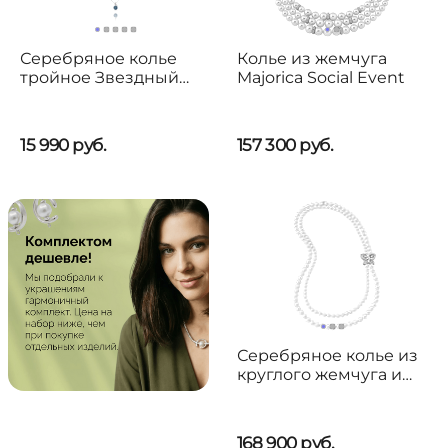
Серебряное колье
Колье из жемчуга
тройное Звездный
Majorica Social Event
дождь UNOde50 Stars
Rain
15 990
руб.
157 300
руб.
Серебряное колье из
круглого жемчуга и
фианитов Majorica
Danzarina
168 900
руб.