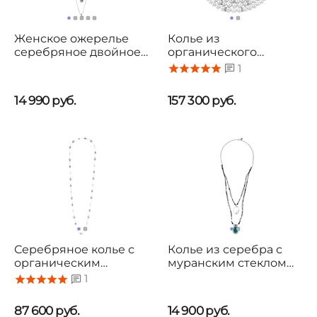
Женское ожерелье
Колье из
серебряное двойное
органического
с кристаллами
жемчуга Majorica
1
Сваровски UNOde50
Social Event
Aura Blue
14 990
руб.
157 300
руб.
Серебряное колье с
Колье из серебра с
органическим
муранским стеклом
жемчугом
Ciclon Deba
1
мультиколор Majorica
Ilusion
87 600
руб.
14 900
руб.