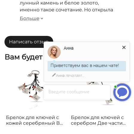
лунный камень и белое золото,
именно такое сочетание. Но открыла
для себя здесь потрясающий сотуар
Больше
из натуральных камней, с розовым
кварцем и агатом из серебра 925
пробы. Достойная альтернатива по
Написать отзыв
красоте и оригинальности. Цена
Анна
особо порадовала. Доставка по
Вам будет интересно
Москве была на следующий день.
Приветствуем вас в нашем чате!
Анна
печатает...
Введите сообщение
Брелок для ключей с
Брелок для ключей с
кожей серебряный В
серебром Две части
подарок тебе
целого UNOde50 Two