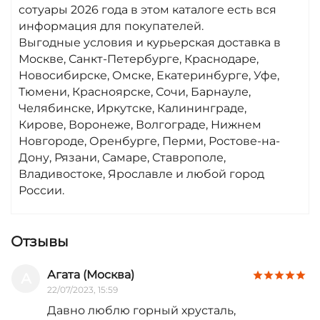
проходит быстро и надежно, а наша служба
сотуары 2026 года в этом каталоге есть вся
поддержки всегда готова ответить на ваши
информация для покупателей.
вопросы и помочь вам сделать правильный
Выгодные условия и курьерская доставка в
выбор. Посетите наш интернет-магазин уже
Москве, Санкт-Петербурге, Краснодаре,
сейчас и добавьте желанные сотуары в
Новосибирске, Омске, Екатеринбурге, Уфе,
корзину. Украсьте себя прекрасными
Тюмени, Красноярске, Сочи, Барнауле,
украшениями. Ждем ваши заказы!
Челябинске, Иркутске, Калининграде,
Кирове, Воронеже, Волгограде, Нижнем
Новгороде, Оренбурге, Перми, Ростове-на-
Дону, Рязани, Самаре, Ставрополе,
Владивостоке, Ярославле и любой город
России.
Отзывы
Агата (Москва)
А
22/07/2023, 15:59
Давно люблю горный хрусталь,