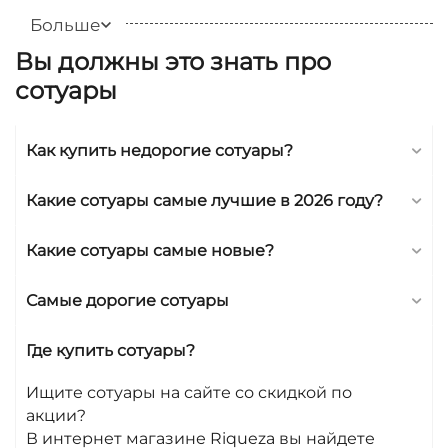
дополнят ваш образ и подчеркнут вашу
Больше
неповторимую индивидуальность. Мы
гарантируем высокое качество нашей
Вы должны это знать про
продукции, так как все украшения проходят
сотуары
тщательную проверку и сертификацию.
Сотуары - это уникальное сочетание
Как купить недорогие сотуары?
элегантности и стиля. Они станут отличным
подарком для Вас или ваших близких. Мы
постоянно обновляем наш ассортимент,
Какие сотуары самые лучшие в 2026 году?
чтобы предложить Вам самые свежие и
модные новинки. Наши цены приятно удивят
Какие сотуары самые новые?
вас, и вас обязательно порадует возможность
участвовать в акциях (sale), которые мы
Самые дорогие сотуары
регулярно проводим.
Мы уделяем особое внимание безопасности
Где купить сотуары?
вашей покупки и обеспечиваем
конфиденциальность персональных данных.
Ищите сотуары на сайте со скидкой по
Можете быть уверены, что все ваши права
акции?
защищены. Весь процесс оформления заказа
В интернет магазине Riqueza вы найдете