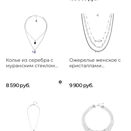
Колье из серебра с
Ожерелье женское с
муранским стеклом
кристаллами
Ciclon Gadea
Сваровски Oliver
Weber Eternal
8 590
руб.
9 900
руб.