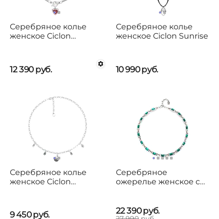
Серебряное колье
Серебряное колье
женское Ciclon
женское Ciclon Sunrise
Majestic
12 390
руб.
10 990
руб.
Серебряное колье
Серебряное
женское Ciclon
ожерелье женское с
Hermanas
кристаллами
Сваровски UNOde50
Ser Magnetica
22 390
руб.
9 450
руб.
27 990
руб.