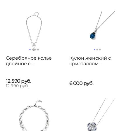
Серебряное колье
Кулон женский с
двойное с
кристаллом
кристаллами
Сваровски Oliver
Сваровски UNOde50
Weber Boost
To You
12 590
руб.
6 000
руб.
12 990
руб.