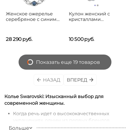
Женское ожерелье
Кулон женский с
серебряное с синим
кристаллами
крупным кристаллом
Сваровски Oliver
в центре UNOde50
Weber Prosper
Marvelous
28 290
руб.
10 500
руб.
Показать еще 19 товаров
НАЗАД
ВПЕРЕД
Колье Swarovski: Изысканный выбор для
современной женщины.
Когда речь идет о высококачественных
украшениях, одним из первых брендов,
который приходит на ум, является Swarovski.
Больше