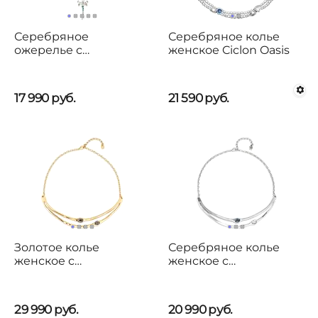
Серебряное
Серебряное колье
ожерелье с
женское Ciclon Oasis
кристаллами
Сваровски UNOde50
Ser Rebelde
17 990
руб.
21 590
руб.
Золотое колье
Серебряное колье
женское с
женское с
кристаллами
кристаллами
Сваровски UNOde50
Сваровски UNOde50
Sunshine
Sunshine
29 990
руб.
20 990
руб.