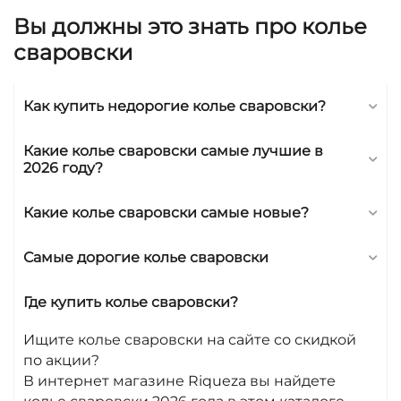
Этот бренд давно завоевал сердца женщин
Вы должны это знать про колье
по всему миру, и Россия не исключение.
сваровски
Колье Swarovski — это не просто украшение,
это символ стиля, элегантности и
безупречного вкуса. Почему именно колье
Как купить недорогие колье сваровски?
Swarovski так популярно среди модниц?
Ответ прост: благодаря идеальному
Какие колье сваровски самые лучшие в
сочетанию цены и качества. Каждое
2026 году?
украшение этого бренда — это
произведение искусства, которое идеально
Какие колье сваровски самые новые?
дополняет ваш образ, будь то платья на
вечеринку или повседневная одежда для
Самые дорогие колье сваровски
прогулки по городу.
Белый цвет колье Swarovski добавляет
Где купить колье сваровски?
изысканности и утонченности. Это
украшение станет идеальным аксессуаром
Ищите колье сваровски на сайте со скидкой
для тех, кто ценит стиль и качество.
по акции?
Независимо от того, какую одежду вы
В интернет магазине Riqueza вы найдете
предпочитаете — платья, обувь или даже