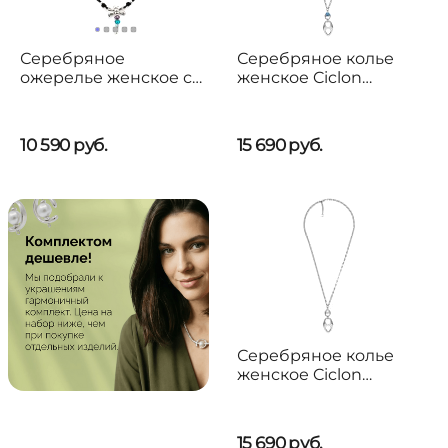
Серебряное
Серебряное колье
ожерелье женское с
женское Ciclon
кристаллами
Genesis
Сваровски Стрекоза
UNOde50 Ser Rebelde
10 590
руб.
15 690
руб.
Серебряное колье
женское Ciclon
Genesis
15 690
руб.