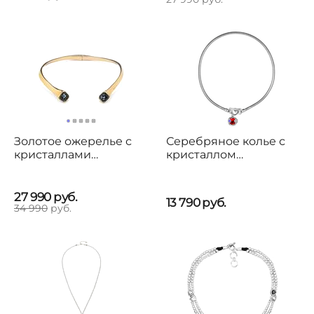
Золотое ожерелье с
Серебряное колье с
кристаллами
кристаллом
Сваровски UnoDe50
Сваровски Ciclon
Ser Sin Complejos
Solitario
27 990
руб.
13 790
руб.
34 990
руб.