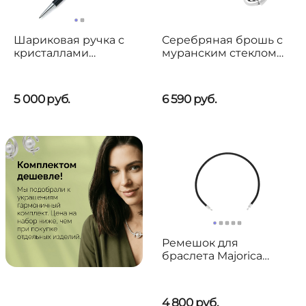
Шариковая ручка с
Серебряная брошь с
кристаллами
муранским стеклом
Сваровски Oliver
Ciclon Cuore
Weber Elegant
5 000
руб.
6 590
руб.
Ремешок для
браслета Majorica
Zindis
4 800
руб.