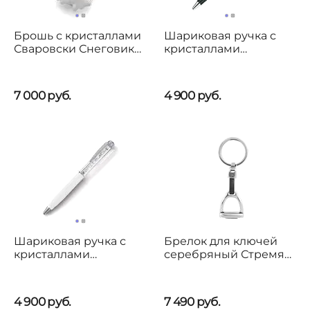
Брошь с кристаллами
Шариковая ручка с
Сваровски Снеговик
кристаллами
Oliver Weber Snowman
Сваровски Oliver
Weber Luxury
7 000
руб.
4 900
руб.
Шариковая ручка с
Брелок для ключей
кристаллами
серебряный Стремя
Сваровски Oliver
Ciclon Estribo
Weber Luxury
4 900
руб.
7 490
руб.