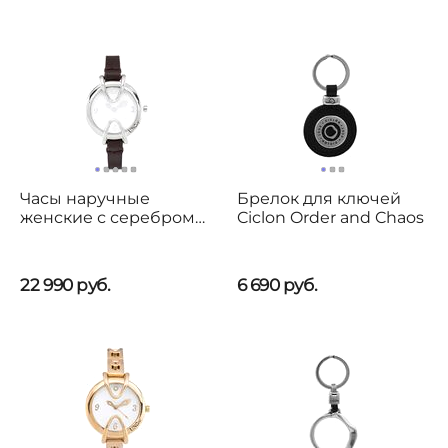
Часы наручные
Брелок для ключей
женские с серебром
Ciclon Order and Chaos
на кожаном ремешке
UNOde50 Unbeatable
22 990
руб.
6 690
руб.