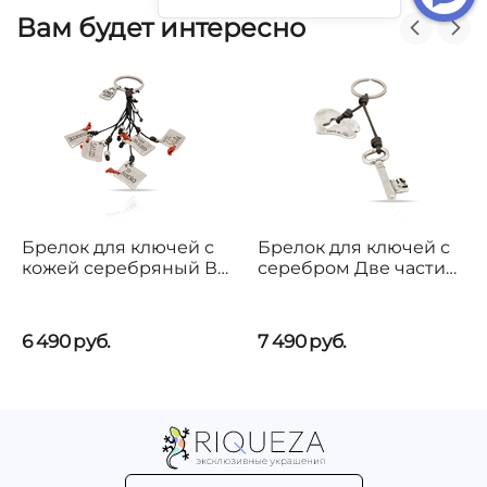
Вам будет интересно
Брелок для ключей с
Брелок для ключей с
кожей серебряный В
серебром Две части
подарок тебе
целого UNOde50 Two
UNOde50 I give you
peas in a pod
6 490
руб.
7 490
руб.