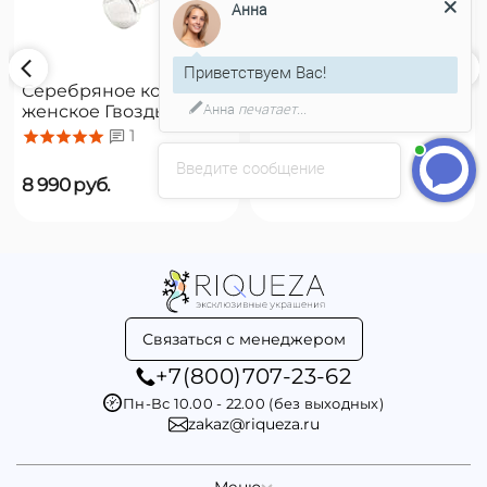
Анна
Приветствуем Вас!
Серебряное кольцо
Золотое кольцо
Анна
печатает...
женское Гвоздь
женское Гвоздь
UNOde50 B12
UNOde50 B12
1
Введите сообщение
8 990
руб.
11 990
руб.
Связаться с менеджером
+7(800)707-23-62
Пн-Вс 10.00 - 22.00 (без выходных)
zakaz@riqueza.ru