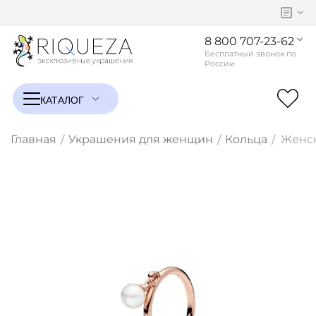
8 800 707-23-62
Главная
Украшения для женщин
Кольца
Женск
/
/
/