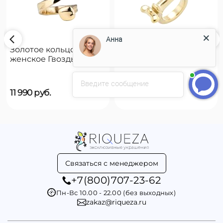
Анна
Золотое кольцо
Золотое кольцо
женское Гвоздь
женское на руку
UNOde50 B12
UNOde50 Reward
Введите сообщение
11 990
руб.
9 790
руб.
Связаться с менеджером
+7(800)707-23-62
Пн-Вс 10.00 - 22.00 (без выходных)
zakaz@riqueza.ru