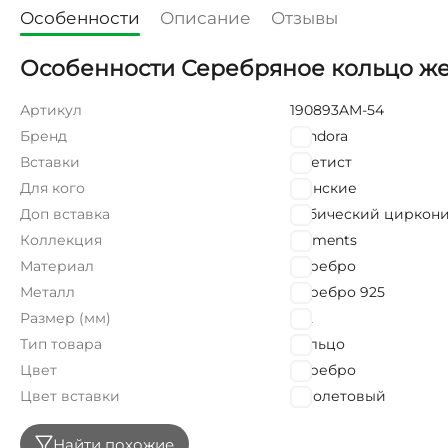
Особенности
Описание
Отзывы
Особенности Серебряное кольцо же
Артикул
190893AM-54
Бренд
Pandora
Вставки
Аметист
Для кого
Женские
Доп вставка
Кубический циркон
Коллекция
Moments
Материал
Серебро
Металл
Серебро 925
Размер (мм)
17,2
Тип товара
Кольцо
Цвет
Серебро
Цвет вставки
Фиолетовый
Найти похожие