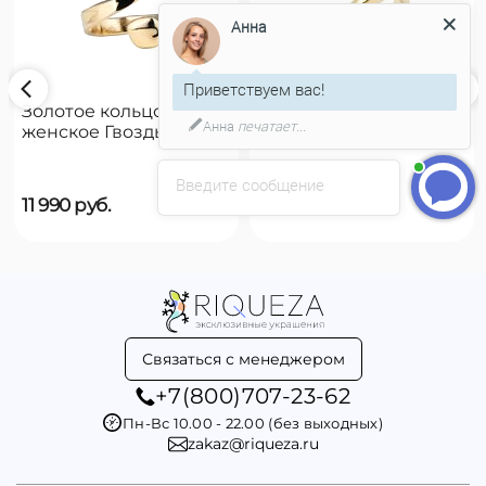
Анна
Приветствуем вас!
Золотое кольцо
Золотое кольцо
Анна
печатает...
женское Гвоздь
женское на руку
UNOde50 B12
UNOde50 Reward
Введите сообщение
11 990
руб.
9 790
руб.
Связаться с менеджером
+7(800)707-23-62
Пн-Вс 10.00 - 22.00 (без выходных)
zakaz@riqueza.ru