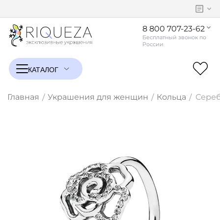
8 800 707-23-62
Главная
Украшения для женщин
Кольца
Сереб
/
/
/