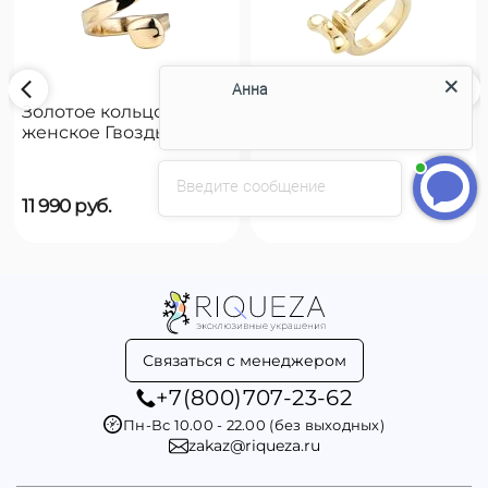
Анна
Золотое кольцо
Золотое кольцо
женское Гвоздь
женское на руку
UNOde50 B12
UNOde50 Reward
Введите сообщение
11 990
руб.
9 790
руб.
Связаться с менеджером
+7(800)707-23-62
Пн-Вс 10.00 - 22.00 (без выходных)
zakaz@riqueza.ru