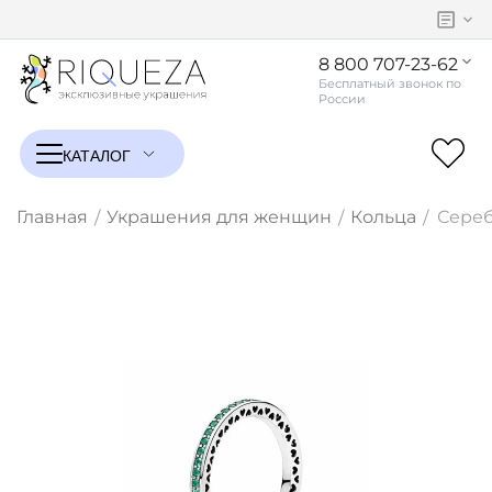
8 800 707-23-62
Главная
Украшения для женщин
Кольца
Сереб
/
/
/