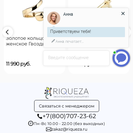
Анна
Приветствуем тебя!
Золотое кольцо
Золотое кольцо
Анна
печатает...
женское Гвоздь
женское на руку
UNOde50 B12
UNOde50 Reward
Введите сообщение
11 990
руб.
9 790
руб.
Связаться с менеджером
+7(800)707-23-62
Пн-Вс 10.00 - 22.00 (без выходных)
zakaz@riqueza.ru