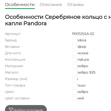
Особенности
Описание
Отзывы
Особенности Серебряное кольцо с 
капля Pandora
Артикул
191012SSA-52
Бренд
Pandora
Вставки
Сапфир
Для кого
Женские
Коллекция
Signature
Материал
Серебро
Металл
Серебро 925
Размер (мм)
16,5
Тип товара
Кольцо
Цвет
Серебро
Цвет вставки
Синий
Найти похожие