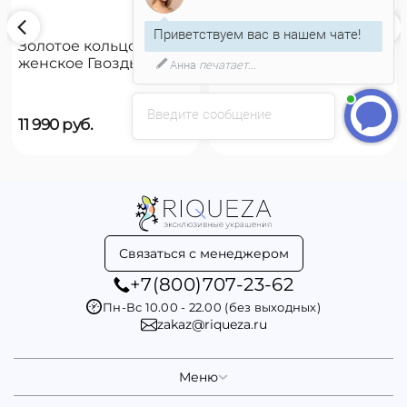
Приветствуем вас в нашем чате!
Золотое кольцо
Золотое кольцо
женское Гвоздь
женское на руку
Анна
печатает...
UNOde50 B12
UNOde50 Reward
Введите сообщение
11 990
руб.
9 790
руб.
Связаться с менеджером
+7(800)707-23-62
Пн-Вс 10.00 - 22.00 (без выходных)
zakaz@riqueza.ru
Меню