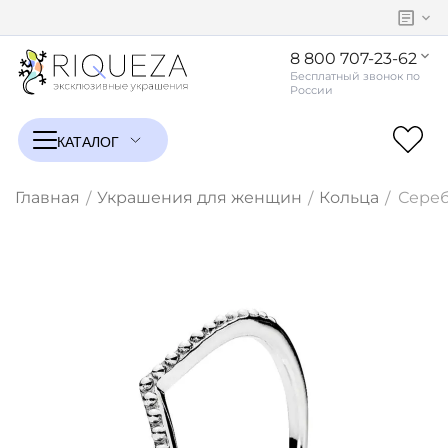
8 800 707-23-62
Главная
Украшения для женщин
Кольца
Сереб
/
/
/