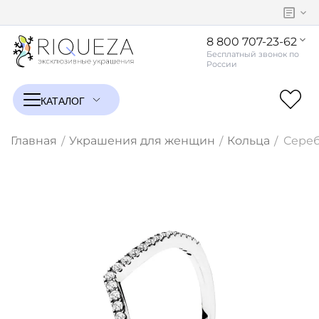
8 800 707-23-62
Главная
Украшения для женщин
Кольца
Сереб
/
/
/