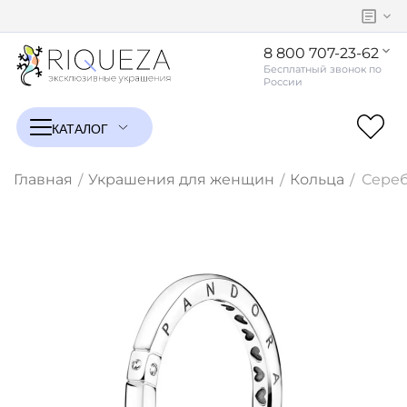
8 800 707-23-62
Главная
Украшения для женщин
Кольца
Сереб
/
/
/