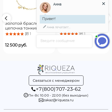
Анна
Привет!
Золотой браслет
Золотой браслет
Анна
печатает...
цепочка тонкий с
цепочка с подвесками
органическим
Majorica Romea
1
1
жемчугом Majorica
Введите сообщение
Cies
12 500
руб.
16 500
руб.
Связаться с менеджером
+7(800)707-23-62
Пн-Вс 10.00 - 22.00 (без выходных)
zakaz@riqueza.ru