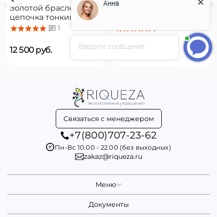
Анна
Золотой браслет
Золотой браслет
цепочка тонкий с
цепочка с подвесками
органическим
Majorica Romea
1
1
жемчугом Majorica
Cies
Введите сообщение
12 500
руб.
16 500
руб.
Связаться с менеджером
+7(800)707-23-62
Пн-Вс 10.00 - 22.00 (без выходных)
zakaz@riqueza.ru
Меню
Документы