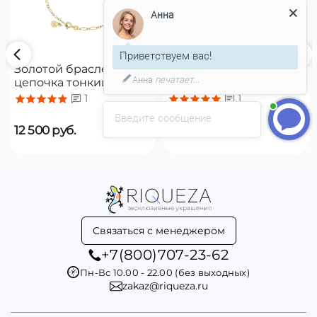
Анна
Приветствуем вас!
Золотой браслет
Золотой браслет
Анна
печатает...
цепочка тонкий с
цепочка с подвесками
органическим
Majorica Romea
1
1
жемчугом Majorica
Введите сообщение
Cies
12 500
руб.
16 500
руб.
Связаться с менеджером
+7(800)707-23-62
Пн-Вс 10.00 - 22.00 (без выходных)
zakaz@riqueza.ru