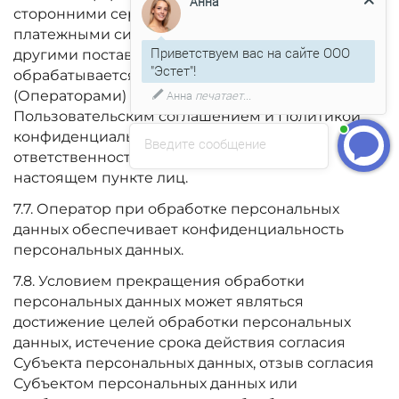
Анна
сторонними сервисами, в том числе
платежными системами, средствами связи и
Приветствуем вас на сайте ООО
другими поставщиками услуг, хранится и
"Эстет"!
обрабатывается указанными лицами
(Операторами) в соответствии с их
Анна
печатает...
Пользовательским соглашением и Политикой
конфиденциальности. Оператор не несет
Введите сообщение
ответственность за действия указанных в
настоящем пункте лиц.
7.7. Оператор при обработке персональных
данных обеспечивает конфиденциальность
персональных данных.
7.8. Условием прекращения обработки
персональных данных может являться
достижение целей обработки персональных
данных, истечение срока действия согласия
Субъекта персональных данных, отзыв согласия
Субъектом персональных данных или