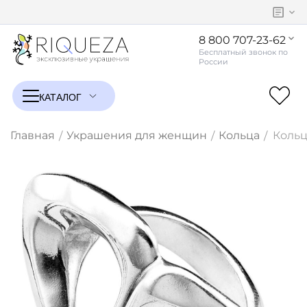
8 800 707-23-62
Главная
Украшения для женщин
Кольца
Кольц
/
/
/