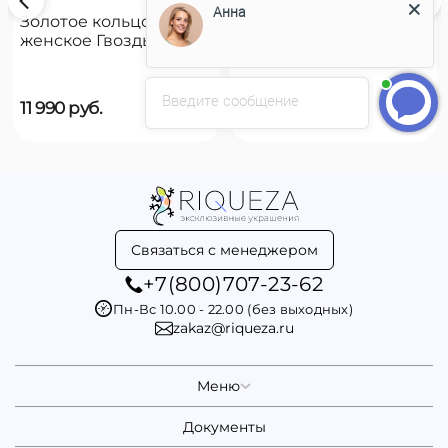
Анна
Золотое кольцо
Золотое кольцо
женское Гвоздь
женское на руку
UNOde50 B12
UNOde50 Reward
Введите сообщение
11 990
руб.
9 790
руб.
Связаться с менеджером
+7(800)707-23-62
Пн-Вс 10.00 - 22.00 (без выходных)
zakaz@riqueza.ru
Меню
Документы