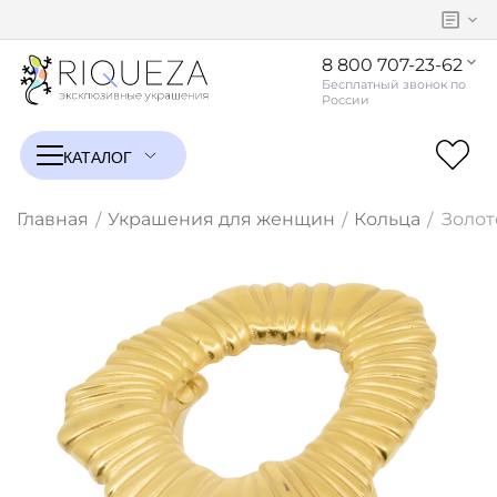
8 800 707-23-62
Главная
Украшения для женщин
Кольца
Золот
/
/
/