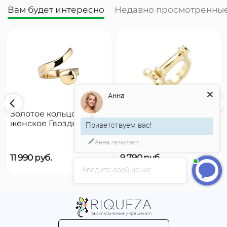
Вам будет интересно
Недавно просмотренны
Анна
Золотое кольцо
Золотое кольцо
женское Гвоздь
женское на руку
Приветствуем вас!
UNOde50 B12
UNOde50 Reward
Анна
печатает...
11 990
руб.
9 790
руб.
Введите сообщение