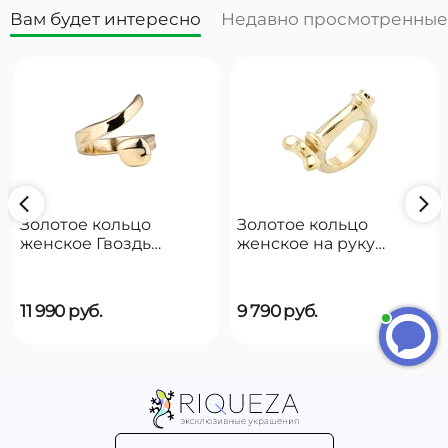
Вам будет интересно
Недавно просмотренные
Анна
Золотое кольцо
Золотое кольцо
Приветствуем вас на нашем
женское Гвоздь
женское на руку
сайте!
UNOde50 B12
UNOde50 Reward
Анна
печатает...
11 990
руб.
9 790
руб.
Введите сообщение