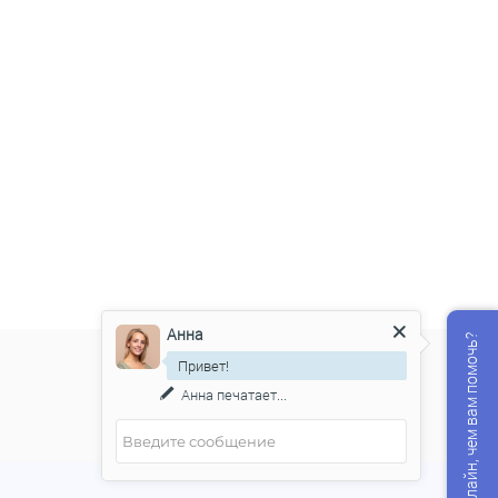
Анна
Мы онлайн, чем вам помочь?
Привет!
Анна
печатает...