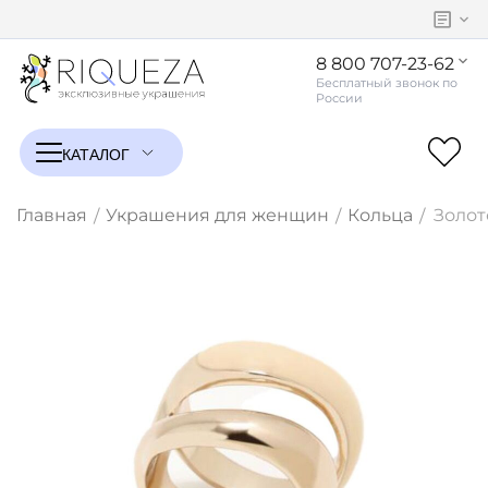
8 800 707-23-62
Главная
Украшения для женщин
Кольца
Золот
/
/
/