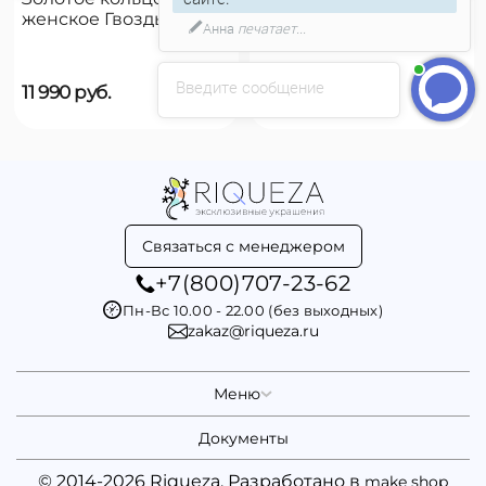
женское Гвоздь
женское на руку
Анна
печатает...
UNOde50 B12
UNOde50 Reward
Введите сообщение
11 990
руб.
9 790
руб.
Связаться с менеджером
+7(800)707-23-62
Пн-Вс 10.00 - 22.00 (без выходных)
zakaz@riqueza.ru
Меню
Документы
© 2014-2026 Riqueza. Разработано в
make shop