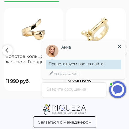
Анна
Золотое кольцо
Золотое кольцо
женское Гвоздь
женское на руку
Приветствуем вас на сайте!
UNOde50 B12
UNOde50 Reward
Анна
печатает...
11 990
руб.
9 790
руб.
Введите сообщение
Связаться с менеджером