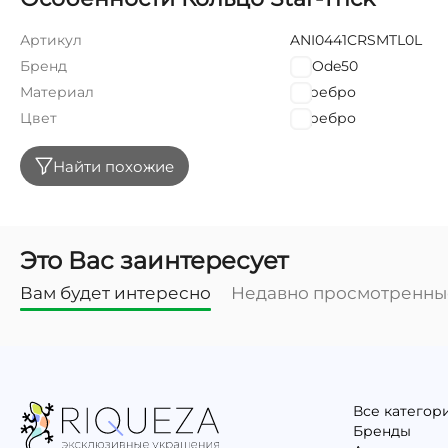
Артикул
ANI0441CRSMTL0L
Бренд
UNOde50
Материал
Серебро
Цвет
Серебро
Найти похожие
Это Вас заинтересует
Вам будет интересно
Недавно просмотренны
Все категор
Бренды