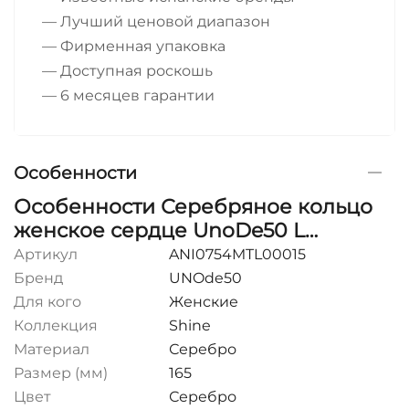
— Лучший ценовой диапазон
— Фирменная упаковка
— Доступная роскошь
— 6 месяцев гарантии
Особенности
Особенности Серебряное кольцо
женское сердце UnoDe50 L
коллекции Shine
Артикул
ANI0754MTL00015
Бренд
UNOde50
Для кого
Женские
Коллекция
Shine
Материал
Серебро
Размер (мм)
165
Цвет
Серебро