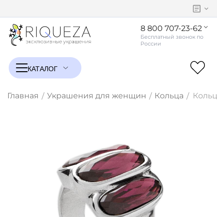
8 800 707-23-62
Главная
Украшения для женщин
Кольца
Кольц
/
/
/