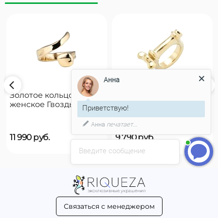
Анна
Золотое кольцо
Золотое кольцо
женское Гвоздь
женское на руку
Приветствую!
UNOde50 B12
UNOde50 Reward
Анна
печатает...
11 990
руб.
9 790
руб.
Введите сообщение
Связаться с менеджером