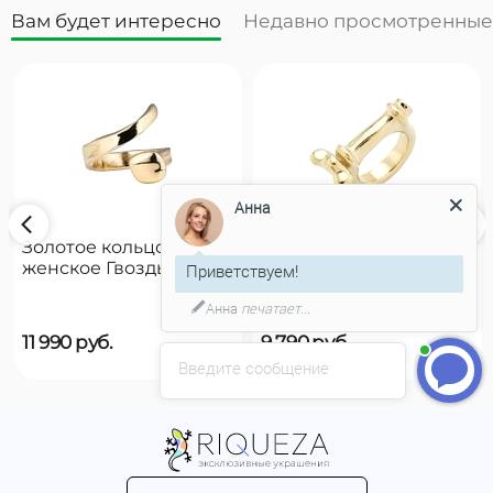
Вам будет интересно
Недавно просмотренные
Анна
Золотое кольцо
Золотое кольцо
женское Гвоздь
женское на руку
Приветствуем!
UNOde50 B12
UNOde50 Reward
Анна
печатает...
11 990
руб.
9 790
руб.
Введите сообщение