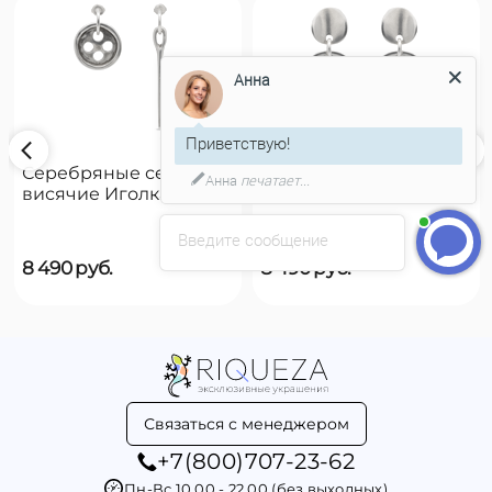
Анна
Приветствую!
Серебряные серьги
Серебряные серьги
Анна
печатает...
висячие Иголка с
висячие Чешуйки
пуговицей UNOde50
UNOde50 Scales
Needle and button
Введите сообщение
8 490
руб.
8 490
руб.
Связаться с менеджером
+7(800)707-23-62
Пн-Вс 10.00 - 22.00 (без выходных)