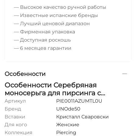
— Высокое качество ручной работы
— Известные испанские бренды
— Лучший ценовой диапазон
— Фирменная упаковка
— Доступная роскошь
— 6 месяцев гарантии
Особенности
Особенности Серебряная
моносерьга для пирсинга с
кристаллом Сваровски Сияние
Артикул
PIE0011AZUMTL0U
UNOde50 Leaky
Бренд
UNOde50
Вставки
Кристалл Сваровски
Для кого
Женские
Коллекция
Piercing