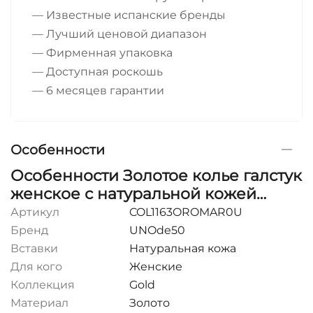
— Известные испанские бренды
— Лучший ценовой диапазон
— Фирменная упаковка
— Доступная роскошь
— 6 месяцев гарантии
Особенности
Особенности Золотое колье галстук
женское с натуральной кожей
Скалолаз UNOde50 Skalator
Артикул
COL1163OROMAR0U
Бренд
UNOde50
Вставки
Натуральная кожа
Для кого
Женские
Коллекция
Gold
Материал
Золото