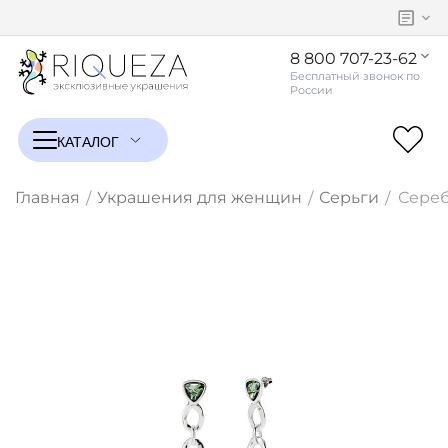
8 800 707-23-62
Главная
Украшения для женщин
Серьги
Сереб
/
/
/