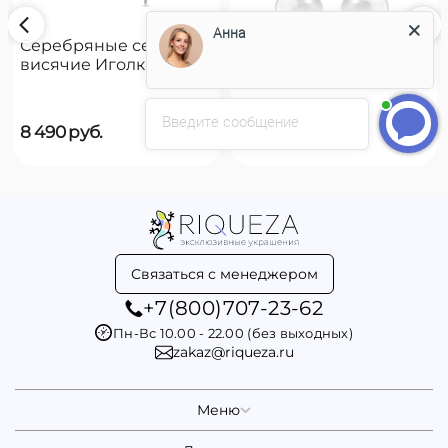
Анна
Серебряные серьги
Серебряные серьги
висячие Иголка с
висячие Чешуйки
пуговицей UNOde50
UNOde50 Scales
Needle and button
Введите сообщение
8 490
руб.
8 490
руб.
Связаться с менеджером
+7(800)707-23-62
Пн-Вс 10.00 - 22.00 (без выходных)
zakaz@riqueza.ru
Меню