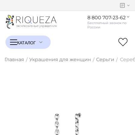
8 800 707-23-62
Главная
Украшения для женщин
Серьги
Сереб
/
/
/