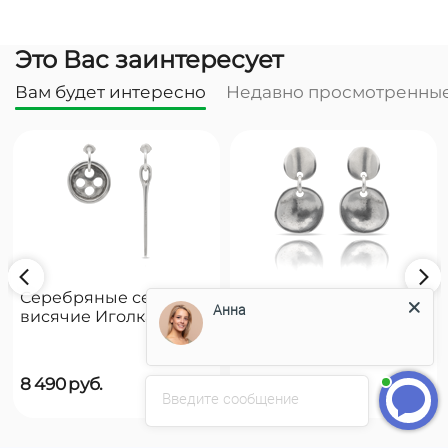
Это Вас заинтересует
Вам будет интересно
Недавно просмотренны
Серебряные серьги
Серебряные серьги
Анна
висячие Иголка с
висячие Чешуйки
пуговицей UNOde50
UNOde50 Scales
Needle and button
8 490
руб.
8 490
руб.
Введите сообщение