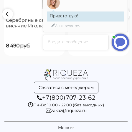
Приветствую!
Серебряные серьги
Серебряные серьги
Анна
печатает...
висячие Иголка с
висячие Чешуйки
пуговицей UNOde50
UNOde50 Scales
Needle and button
Введите сообщение
8 490
руб.
8 490
руб.
Связаться с менеджером
+7(800)707-23-62
Пн-Вс 10.00 - 22.00 (без выходных)
zakaz@riqueza.ru
Меню