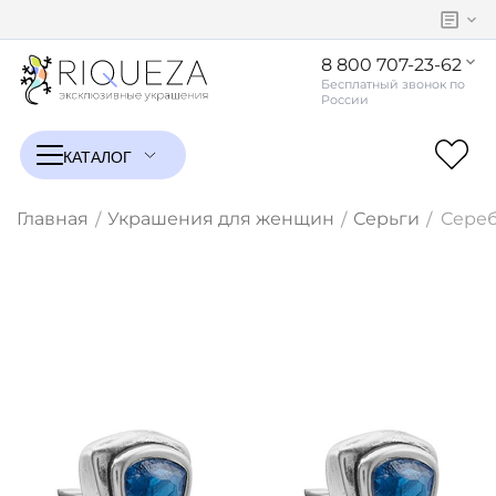
8 800 707-23-62
Главная
Украшения для женщин
Серьги
Сереб
/
/
/