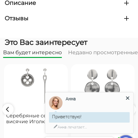
Описание
Отзывы
Это Вас заинтересует
Вам будет интересно
Недавно просмотренные
Анна
Серебряные серьги
Серебряные серьги
Приветствую!
висячие Иголка с
висячие Чешуйки
Анна
печатает...
пуговицей UNOde50
UNOde50 Scales
Needle and button