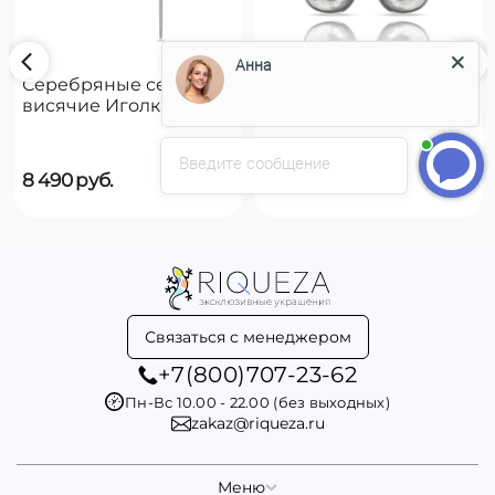
Анна
Серебряные серьги
Серебряные серьги
висячие Иголка с
висячие Чешуйки
пуговицей UNOde50
UNOde50 Scales
Needle and button
Введите сообщение
8 490
руб.
8 490
руб.
Связаться с менеджером
+7(800)707-23-62
Пн-Вс 10.00 - 22.00 (без выходных)
zakaz@riqueza.ru
Меню