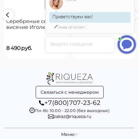
Приветствуем вас!
Серебряные серьги
Серебряные серьги
Анна
печатает...
висячие Иголка с
висячие Чешуйки
пуговицей UNOde50
UNOde50 Scales
Needle and button
Введите сообщение
8 490
руб.
8 490
руб.
Связаться с менеджером
+7(800)707-23-62
Пн-Вс 10.00 - 22.00 (без выходных)
zakaz@riqueza.ru
Меню