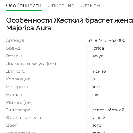
Особенности
Описание
Отзывы
Особенности Жесткий браслет женс
Majorica Aura
Артикул
15728.44.C.B52.000.1
Бренд
Majorica
Вставки
Жемчуг
Диаметр жемчуга (мм)
8
Для кого
Женские
Коллекция
Aura
Материал
Золото
Металл
Сталь
Размер (мм)
210
Тип товара
Браслет жёсткий
Форма жемчуга
Круглый
Цвет
Золото