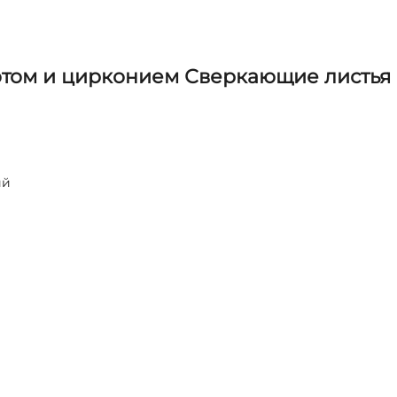
отом и цирконием Сверкающие листья
ий