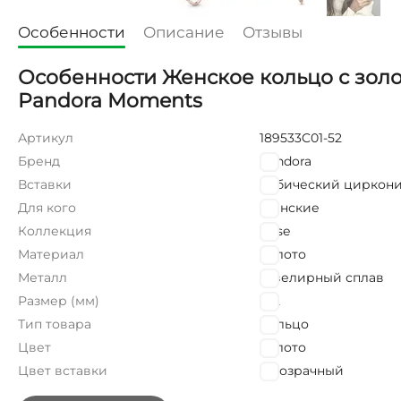
Особенности
Описание
Отзывы
Особенности Женское кольцо с зол
Pandora Moments
Артикул
189533C01-52
Бренд
Pandora
Вставки
Кубический циркон
Для кого
Женские
Коллекция
Rose
Материал
Золото
Металл
Ювелирный сплав
Размер (мм)
17,2
Тип товара
Кольцо
Цвет
Золото
Цвет вставки
Прозрачный