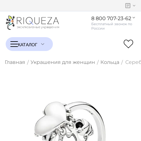
8 800 707-23-62
Главная
Украшения для женщин
Кольца
Сереб
/
/
/